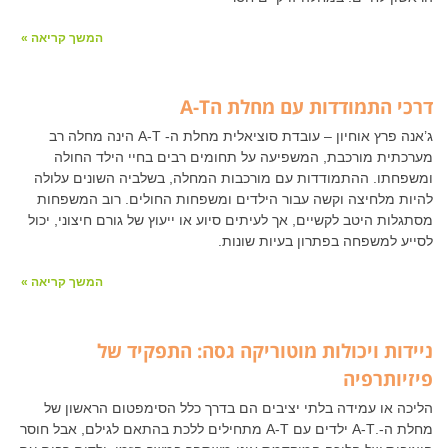
המשך קריאה »
דרכי התמודדות עם מחלת הA-T
ג’אנה פרץ אוחיון – עובדת סוציאלית מחלת ה- A-T הינה מחלה רב
מערכתית מורכבת, המשפיעה על תחומים רבים בחיי הילד החולה
ומשפחתו. ההתמודדות עם מורכבות המחלה, בשלביה השונים עלולה
להיות מלחיצה וקשה עבור הילדים ומשפחות החולים. רוב המשפחות
מסתגלות היטב לקשיים, אך לעיתים סיוע או ייעוץ של גורם חיצוני, יכול
לסייע למשפחה בפתרון בעיות שונות.
המשך קריאה »
ניידות ויכולות מוטוריקה גסה: התפקיד של
פיזיותרפיה
הליכה או עמידה בלתי יציבים הם בדרך כלל הסימפטום הראשון של
מחלת ה-.A-T ילדים עם A-T מתחילים ללכת בהתאם לגילם, אבל חוסר