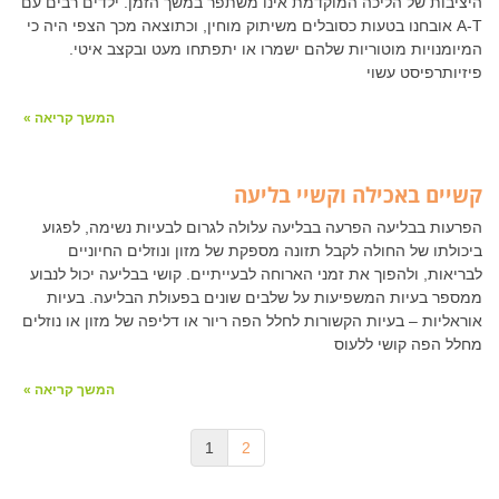
היציבות של הליכה המוקדמת אינו משתפר במשך הזמן. ילדים רבים עם
A-T אובחנו בטעות כסובלים משיתוק מוחין, וכתוצאה מכך הצפי היה כי
המיומנויות מוטוריות שלהם ישמרו או יתפתחו מעט ובקצב איטי.
פיזיותרפיסט עשוי
המשך קריאה »
קשיים באכילה וקשיי בליעה
הפרעות בבליעה הפרעה בבליעה עלולה לגרום לבעיות נשימה, לפגוע
ביכולתו של החולה לקבל תזונה מספקת של מזון ונוזלים החיוניים
לבריאות, ולהפוך את זמני הארוחה לבעייתיים. קושי בבליעה יכול לנבוע
ממספר בעיות המשפיעות על שלבים שונים בפעולת הבליעה. בעיות
אוראליות – בעיות הקשורות לחלל הפה ריור או דליפה של מזון או נוזלים
מחלל הפה קושי ללעוס
המשך קריאה »
1
2