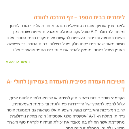
לימודים בבית הספר – דף הדרכה להורה
ג’אנה פרץ אוחיון- עובדת סוציאלית הגהה מיוחדת על ידי מורה לחינוך
מיוחד ילד חולה A-T סובל עקב המחלה ממגבלות פיזיות שונות כגון
בעיות בתנועה ובדיבור, העשויות להקשות על תפקודו בבית הספר. על כן
חשוב מאוד שההורים ייקחו חלק פעיל בשילובו בבית הספר, כך שייעשה
באופן היעיל ביותר. מומלץ להכיר את צוות בית הספר ולהעביר אליו
המשך קריאה »
חשיבות העמדה פסיבית (העמדה בעמידון) לחולי A-
T
הקדמה: חוסר ניידות בשל ריתוק למיטה או לכיסא גלגלים לטווח ארוך,
עלול להביא לתהליך של הידרדרות פיזיולוגית וביוכימית משמעותית,
לרוב המערכות והאיברים בגוף. השפעות אלו נקראות גם תסמונת חוסר
ניידות. מחלת ה- A-T )אטקסיה טלנגיאקטסיה( הינה מחלה נוירולוגית
מתקדמת אשר החולה בה מאבד את יכולת הניידות לקראת סוף העשור
הראשון לחיים. במחלה זו קיים חסר