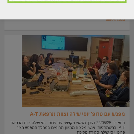
אנחנו גאים ונרגשים לבשר על הישג משמעותי: העמותה שלנו קיבלה את
תו “מידות לאפקטיביות”! תו זה מעיד שאנו עומדים בסטנדרטים הגבוהים
ביותר של התנהלות, שקיפות
08/06/2025
מפגש עם פרופ’ יוסי שילה וצוות מרפאת A-T
בתאריך 22/05/25 נערך מפגש מקצועי עם פרופ’ יוסי שילה צוות מרפאת
A-T, בהשתתפות אנשי מקצוע ממגוון תחומים במהלך המפגש הציג
פרופ’ יוסי שילה סקירה מקיפה