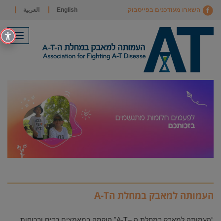
השארו מעודכנים בפייסבוק
English
العربية
תפריט
העמותה למאבק במחלת הA-T
“העמותה למאבק במחלת ה –A-T” הוקמה במאמצים רבים ובכוחות