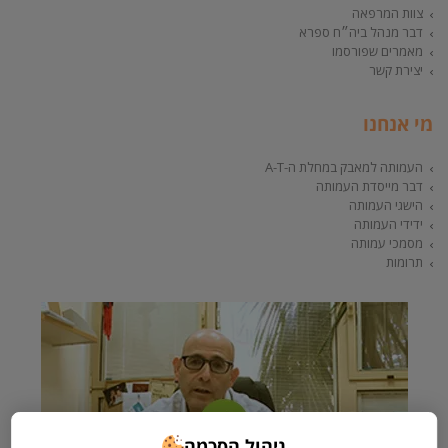
צוות המרפאה
דבר מנהל ביה״ח ספרא
מאמרים שפורסמו
יצירת קשר
מי אנחנו
העמותה למאבק במחלת ה-A-T
דבר מייסדת העמותה
הישגי העמותה
ידידי העמותה
מסמכי עמותה
תרומות
ניהול הסכמה