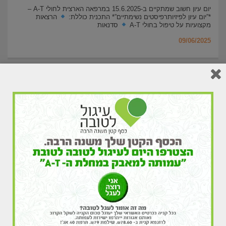
יום עיון חשוב שמתקיים ב-15.6.2025 במרפאה הארצית לחולי A-T –
*”יום עיון לפיזיותרפיסטים נשימתיים”* התכנית כוללת:
הרצאות
מקצועיות על טיפול בחולי A-T
סדנאות
09/06/2025
העמותה למאבק במחלת ה-A-T קיבלה גם השנה את
תו “מידות לאפקטיביות”