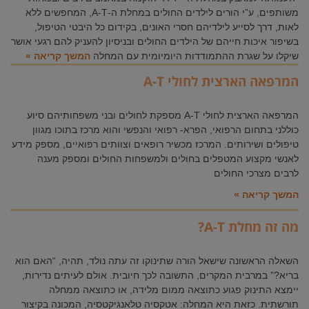
משותפים, ע”י הורים לילדים החולים במחלת ה-A-T, המחפשים ללא
לאות, דרך לסייע לילדיהם חסרי האונים, בקידום כל היבטי הטיפול,
בשיפור איכות חייהם של הילדים החולים ובניסיון להעניק להם רגעי אושר
שיקלו על שגרת ההתמודדות היומיומית עם המחלה
המשך קריאה »
המרפאה הארצית לחולי A-T
המרפאה הארצית לחולי A-T מספקת לחולים ובני משפחותיהם סיוע
כוללני בתחום הרפואי, הפרא- רפואי והנפשי והוא מרכז בתוכו מגוון
טיפולים ושירותים. המרכז מכשיר רופאים וצוותים רפואיים, מספק מידע
לאנשי מקצוע המטפלים בחולים ולמשפחות החולים ומספק מענה
לרבים מצרכי החולים
המשך קריאה »
מה זה מחלת A-T?
השאלה הראשונה שישאל הורה שתינוקו זה עתה נולד, תהיה, “האם הוא
בריא?” במרבית המקרים, התשובה לכך חיובית. אולם לעיתים נדירות,
יימצא התינוק פגוע כתוצאה ממום מלידה, או כתוצאה ממחלה
תורשתית. כזאת היא המחלה: אטקסיה טלאנגיקטסיה, המכונה בקיצור