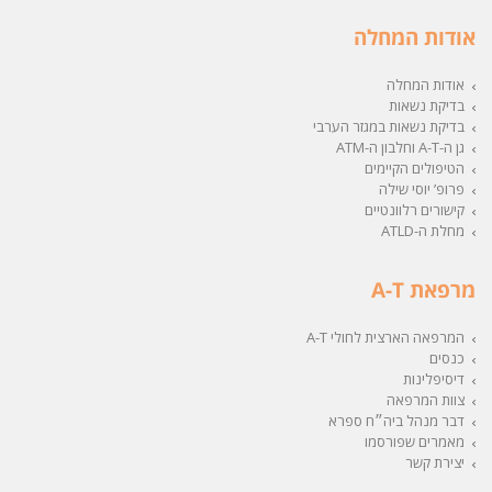
אודות המחלה
אודות המחלה
בדיקת נשאות
בדיקת נשאות במגזר הערבי
גן ה-A-T וחלבון ה-ATM
הטיפולים הקיימים
פרופ’ יוסי שילה
קישורים רלוונטיים
מחלת ה-ATLD
מרפאת A-T
המרפאה הארצית לחולי A-T
כנסים
דיסיפלינות
צוות המרפאה
דבר מנהל ביה״ח ספרא
מאמרים שפורסמו
יצירת קשר