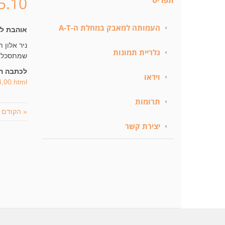
5.10
תפריט
העמותה למאבק במחלת ה-A-T
אוהבת לרוץ, ול
ניר אלון 
גלריית תמונות
שמתסכל היא 
לכתבה ה
וידאו
4,00.html
תרומות
« הקודם
יצירת קשר