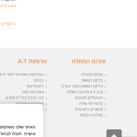
s://blog.mor-k.com
« הקודם
אודות המחלה
מרפאת A-T
אודות המחלה
המרפאה הארצית לחולי A-T
בדיקת נשאות
כנסים
בדיקת נשאות במגזר הערבי
דיסיפלינות
גן ה-A-T וחלבון ה-ATM
צוות המרפאה
הטיפולים הקיימים
דבר מנהל ביה״ח ספרא
פרופ’ יוסי שילה
מאמרים שפורסמו
קישורים רלוונטיים
יצירת קשר
מחלת ה-ATLD
האתר שלנו משתמש בע
גלילה
אישית. תוכלו לבחור