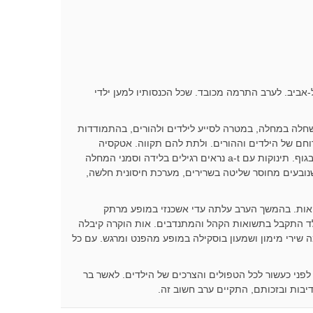
שו אמש את היכל התרבות בתל-אביב. לערב התרמה מכובד. שכל הכנסותיו למען ילדי
שחלה במחלה, במטרה לסייע לילדים ולהורים, בהתמודדות
רוחם של הילדים וההורים. ולתת להם תקווה. אטקסיה
טלנגיאטקסיה. מחלה רב מערכתית, מחלה ניוונית מתקדמת. הפוגעת, במערכות שונות בגוף. תינוקות עם a-t נראים רגילים בלידה וסמני המחלה
שנובעים מחוסר שליטה בשרירים, מערכת חיסונית חלשה,
קאות. בהמשך הערב עלתה עדי אשכנזי במופע מרתק
ילד התקבל בתשואות הקהל והמתנדבים. אות הוקרה קיבלה
שירי מימון ושמעון בוסקילה במופע מהפנט ומרגש. עם כל
לפני כעשור לכל הטפולים והצרכים של הילדים. לאשר בר
דיבות ובזכותם, התקיים ערב חשוב זה.