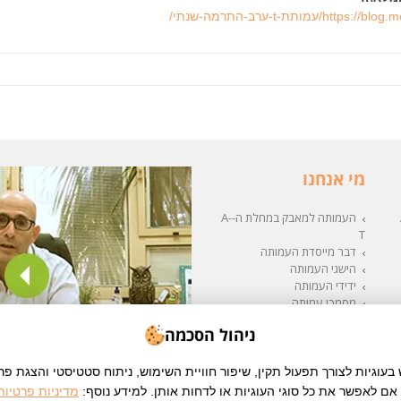
http/עמותת-t-ערב-התרמה-שנתי/
מי אנחנו
העמותה למאבק במחלת ה-A-
T
דבר מייסדת העמותה
הישגי העמותה
ידידי העמותה
מסמכי עמותה
תרומות
ניהול הסכמה
וגיות לצורך תפעול תקין, שיפור חוויית השימוש, ניתוח סטטיסטי והצגת פ
 אם לאפשר את כל סוגי העוגיות או לדחות אותן. למידע נוסף:
מדיניות פרטיות