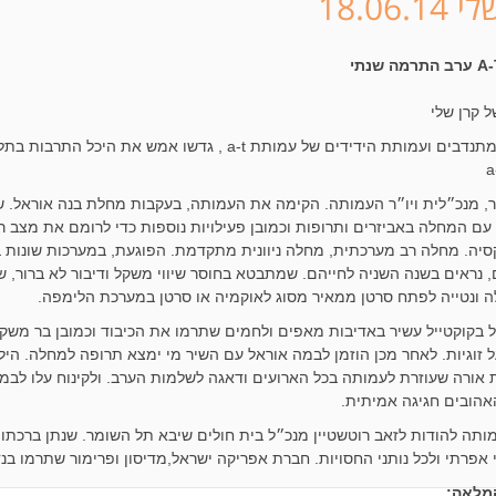
18.06.1
 קרן שלי
תורמים, מתנדבים ועמותת הידידים של עמותת a-t , גד
ור, מנכ״לית ויו״ר העמותה. הקימה את העמותה, בעקבות מחלת בנה אוראל. 
 עם המחלה באביזרים ותרופות וכמובן פעילויות נוספות כדי לרומם את מצב 
, נראים בשנה השניה לחייהם. שמתבטא בחוסר שיווי משקל ודיבור לא ברור, 
ה ונטייה לפתח סרטן ממאיר מסוג לאוקמיה או סרטן במערכת הלימפה.
 בקוקטייל עשיר באדיבות מאפים ולחמים שתרמו את הכיבוד וכמובן בר מש
ל זוגיות. לאחר מכן הוזמן לבמה אוראל עם השיר מי ימצא תרופה למחלה. ה
אורה שעוזרת לעמותה בכל הארועים ודאגה לשלמות הערב. ולקינוח עלו לבמה 
אהובים חגיגה אמיתית.
ותה להודות לזאב רוטשטיין מנכ״ל בית חולים שיבא תל השומר. שנתן ברכתו 
י אפרתי ולכל נותני החסויות. חברת אפריקה ישראל,מדיסון ופרימור שתרמו בנ
מלאה: