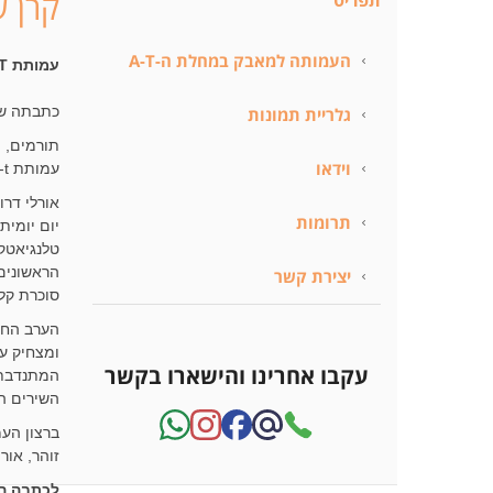
קרן שלי 4
תפריט
העמותה למאבק במחלת ה-A-T
עמותת A-T ערב התרמה שנתי
כתבתה של
גלריית תמונות
וידאו
עמותת a-t
אורלי דר
תרומות
יום יומית
הראשונים
יצירת קשר
סוכרת קל
הערב החל
ומצחיק ע
עקבו אחרינו והישארו בקשר
המתנדבת 
השירים ה
ברצון העמ
זוהר, אור
לכתבה ה