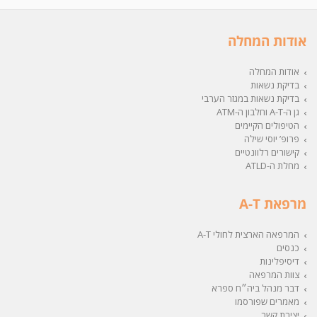
אודות המחלה
אודות המחלה
בדיקת נשאות
בדיקת נשאות במגזר הערבי
גן ה-A-T וחלבון ה-ATM
הטיפולים הקיימים
פרופ’ יוסי שילה
קישורים רלוונטיים
מחלת ה-ATLD
מרפאת A-T
המרפאה הארצית לחולי A-T
כנסים
דיסיפלינות
צוות המרפאה
דבר מנהל ביה״ח ספרא
מאמרים שפורסמו
יצירת קשר