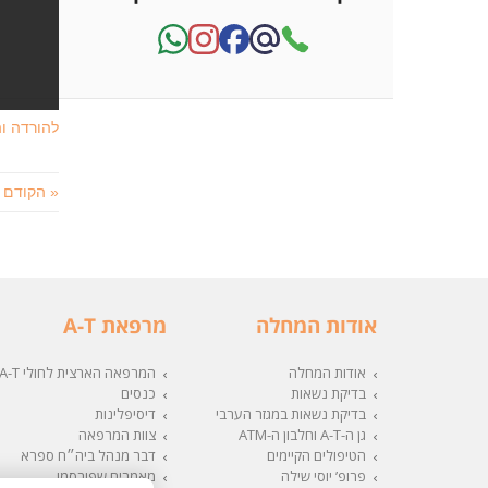
להורדה והדפסה 
« הקודם
אודות המחלה
מרפאת A-T
אודות המחלה
המרפאה הארצית לחולי A-T
בדיקת נשאות
כנסים
בדיקת נשאות במגזר הערבי
דיסיפלינות
גן ה-A-T וחלבון ה-ATM
צוות המרפאה
הטיפולים הקיימים
דבר מנהל ביה״ח ספרא
פרופ’ יוסי שילה
מאמרים שפורסמו