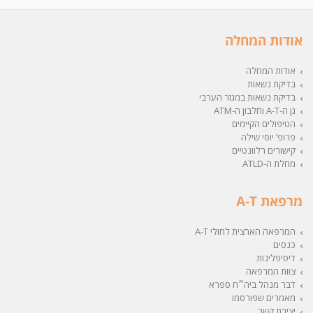
אודות המחלה
אודות המחלה
בדיקת נשאות
בדיקת נשאות במגזר הערבי
גן ה-A-T וחלבון ה-ATM
הטיפולים הקיימים
פרופ’ יוסי שילה
קישורים רלוונטיים
מחלת ה-ATLD
מרפאת A-T
המרפאה הארצית לחולי A-T
כנסים
דיסיפלינות
צוות המרפאה
דבר מנהל ביה״ח ספרא
מאמרים שפורסמו
יצירת קשר