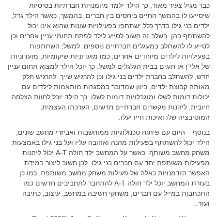
כבר מגיל צעיר מאוד, כך הילד ילמד מיומנויות חברתיות בסיסיות
שיסייעו לו בהמשך החיים ביחסים בין חברים. בהמשך, כאשר הילד גדל,
ילדים בני גילו בדרך כלל ישתתפו בפעילויות שונות שהוא אינו יכול
להשתתף בהן. בשלב זה חשוב לסייע לילד לפתח תחומי עניין אחרים וכן
לסייע לו להשתלב במעגלים חברתיים נוספים. למשל; השתתפות
בפעילויות לילדים מיוחדים אחרים, כמו מועדוניות שיקומיות, מועדוניות
של אלי”ן או חוגים בבית הגלגלים למשל. כך יוכל הילד למצוא תחום עניין
חדש, להשתלב בחברת ילדים בני גילו וכן להרגיש שייך. להרגיש חלק
מאותה קבוצת ילדים, כיוון שמדובר במסגרות מותאמות לילדים עם
יכולות דומות לשלו ומוגבלויות דומות לשלו. כך הילד יוכל לחוות הצלחה
חיובית, ליהנות מקשרים חברתיים חדשים, הערכתו העצמית,
המוטיבציה שלו ואיכות חייו יעלו.
בנוסף – היום עם פיתוח טכנולוגיות ממוחשבות ואביזרי מחשב שונים,
הילד יכול להשתתף בפעילות מהנה ואהובה עליו ועל בני גילו באמצעות
משחק מחשב משותף. כאשר על המחשב ילד חולה A-T יכול ליהנות
מפעילות משותפת יחד עם חברים בני גילו. לכן חשוב ליצור במידת
האפשר הזדמנויות כאלה של פעילות משחק מחשב משותפת. כמו כן
בעזרת המחשב יוכל ילד חולה A-T להתחבר לתחביבים חדשים כמו
התכתבות במייל עם חברים, משחקי חשיבה במחשב, עיצוב, כתיבה
ועוד..