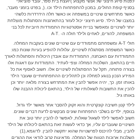
לפנות סיוע חיצוני של אנשי מקצוע )יועצת בית ספר, עובד סוציאלי
בסניף קופת החולים, במכון להתפתחות הילד וכו..(, בפרט בזמני מעבר,
כאשר מתרחשים שינויים במשפחה או כאשר חלה הידרדרות כלשהי
במצבו של הילד. סיוע חיצוני יכול לעזור בהתארגנות והסתגלות מוצלחת
יותר לשינויים ומאפשר בניית אסטרטגיות התמודדות חיוביות לכל בני
המשפחה, להורים, לאחים ולילד חולה ה- .A-T
חולי A-T ומשפחתם מתמודדים עם שינויים שונים בעקבות המחלה.
כאשר המשפחה מסתגלת לשינויים, עלולות להופיע בעיות שונות כמו:
התמודדות עם האבחנה, התמודדות עם אובדן היכולות והסתגלות לאורך
חיים בהתאם, השלכות המחלה וצפי לעתיד. התמודדות עם דאגות אלו
בצורה פתוחה, תקל על ההסתגלות לשינויים אלו. חשוב לאסוף את כל
המידע הנכון בנוגע למחלה וכן לתהליכים ההתפתחותיים שעובר הילד
באותו זמן. כך, יהיה אפשר להבין את המתרחש בצורה מלאה יותר וכן
להכין את התשובות לשאלותיו של הילד, בהתאם ליכולת ההבנה שלו
באותו גיל.
לילד קטן חשיבה קונקרטית והוא זקוק להסבר אחר מאשר ילד גדול.
בנוסף, ילדים בשלבי התפתחות שונים מבקשים לדעת דברים שונים.
חשוב לאפשר לילד לשאול שאלות, לאפשר לו להבין יותר טוב את
השינויים שעוברים עליו, אך כדאי לעשות זאת בהתאם ליכולתו של הילד
להבין, מבלי להיכנס לפרשנויות שהוא יתקשה להבין. לדוגמא,(1)
השלכות ארוכות הטווח של המחלה, מדאיגות קרוב לודאי את ההורים