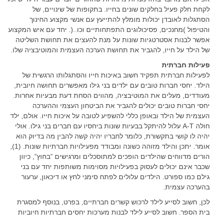
לקחת חלק פעיל בחלקים שונים בחייו. בתקופות של שינויים, של
הסתגלות לאובדן יכולות מומלץ להתייעץ עם אנשי מקצוע החינוך
והטיפול )מחנכים, פסיכולוגים התפתחותיים וכו..(. יחד עם איש המקצוע
אפשר לבנות אסטרטגיות שונות על מנת להעצים את תחושת השליטה
של הילד על חייו, להגביר את תחושת הערכה העצמית והמוטיבציה שלו.
פעילות חברתית
לפעילות חברתית תפקיד חשוב באיכות חייו והסתגלותו הרגשית של
הילד. יחסי חברות טובים עם ילדים בני גילו מאפשרים תחושה חיובית,
מעודדים, מעלים את המוטיבציה, מהווים הסחת דעת מבעיות אחרות.
יחסי חברות טובים יכולים להגביר את הביטחון העצמי וההערכה
העצמית של הילד ובאופן כללי להשפיע לטובה על איכות חייו. אולם, ילד
חולה A-T עלול להיתקל בבעיות שונות ביחסיו עם חברים בני גילו. אולי
יהיה לו קושי בתקשורת, כלומר לחבריו יהיה קשה להבין מה בדיוק הוא
אומר. יתכן והילד מזוהה כשונה ומבודד מפעילויות חברתיות שונות. (1),
הורים מדווחים שהילדים הופכים למתוסכלים ומרגישים ”בחוץ”, כיוון
שכבר אינם יכולים לעסוק בפעילויות מסוימות משותפות יחד עם בני
גילם כמו ספורט. הילדים עלולים לפתח סימני לחץ או דיכאון, ערעור
בהערכה עצמית.
לכן, חשוב לסייע לילד לרכוש קשרים חברתיים, בפרט, בנוסף למסגרת
בית הספר. חשוב לסייע לילד לבנות מערכות יחסים חברתיות חיוביות