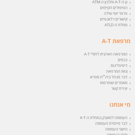
גן ה-A-T וחלבון ה-ATM
הטיפולים הקיימים
פרופ’ יוסי שילה
קישורים רלוונטיים
מחלת ה-ATLD
מרפאת A-T
המרפאה הארצית לחולי A-T
כנסים
דיסיפלינות
צוות המרפאה
דבר מנהל ביה״ח ספרא
מאמרים שפורסמו
יצירת קשר
מי אנחנו
העמותה למאבק במחלת ה-A-T
דבר מייסדת העמותה
הישגי העמותה
ידידי העמותה