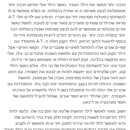
הרבה יותר מאשר את הילד הצעיר. כאשר הילד אולי מודאג הרבה יותר
ממסוגלותו לבצע משימה זו או אחרת בהצלחה. או כשלא מאפשרים לו
להשתתף בפעילות מסוימת יחד עם חבריו. הניסיון עם ילדים חולי A-T
מראה שהילדים שמחים ומעריכים מאוד שינויים לטובה, למשל כאשר
עזרים טכנולוגיים מאפשרים להם לבצע משימות שונות בהצלחה רבה
יותר ובקלות רבה יותר. גם ההורים יכולים ליהנות מהצלחות מידיות
בנוסף לדאגות לתווך הרחוק. הילד הקטן חולה ה- A-T מתמודד עם
קשיים שונים ועליו להסתגל לשינויים שעוברים עליו. הקושי העיקרי אצל
הילד הקטן הוא ההתמודדות עם תחושת השונות מחברים בני גילו. אולי
הוא מתקשה בהליכה, זקוק לעזרת הזולת או משתמש באביזרי ניידות,
וכבר אינו יכול להשתתף בכל הפעילויות של בני גילו. אולם כאשר הילד
קטן, יתכן שלעיתים הוא יתקשה לזהות או לבטא את רגשותיו. עם הזמן
הוא חווה אובדן של יכולות מסוימות, אובדן של עצמאות, תחושת
השונות, היכולת להיות בקצב התפתחותי זהה לבני גילו. התמודדות עם
שינויים אלו יכולה להיות מתסכלת בשביל הילד ולהשפיע על הערכתו
העצמית. יתכן שהילד ירגיש חוסר אונים, שעלול להוביל לתחושה של
חוסר מוטיבציה או דיכאון.
חשוב מאוד לאפשר לילד תחושת שליטה על הסביבה שלו. כלומר לתת
לילד הזדמנויות לעשות בחירות, לקחת חלק פעיל בחיי היומיום שלו.
כדאי לאפשר לילד להיות יצירתי לתכנן יחד איתו ולאפשר לו לקבוע.
אפילו אם מדובר בהזדמנויות מיוחדות שההורים יוצרים עבור הילד שיוכל